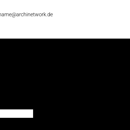
chname@archinetwork.de