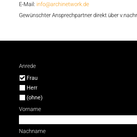
E-Mail:
info@archinetwork.de
Gewünschter Ansprechpartner direkt über v.na
Anrede
Frau
Herr
(ohne)
Vorname
Nachname