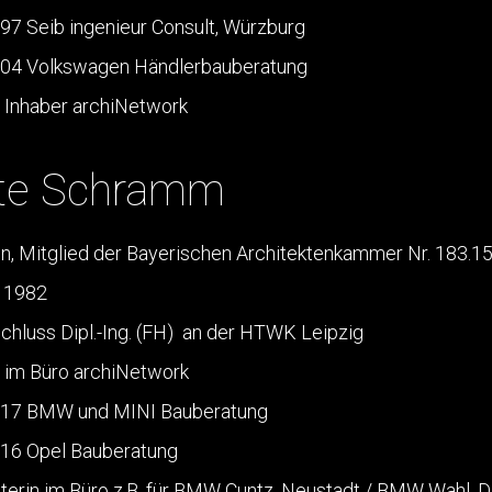
97 Seib ingenieur Consult, Würzburg
004 Volkswagen Händlerbauberatung
 Inhaber archiNetwork
te Schramm
in, Mitglied der Bayerischen Architektenkammer Nr. 183.1
 1982
hluss Dipl.-Ing. (FH) an der HTWK Leipzig
 im Büro archiNetwork
017 BMW und MINI Bauberatung
016 Opel Bauberatung
iterin im Büro z.B. für BMW Cuntz, Neustadt / BMW Wahl, Di